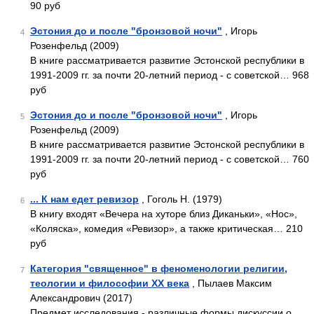
90 руб
Эстония до и после "бронзовой ночи"
, Игорь
4
Розенфельд (2009)
В книге рассматривается развитие Эстонской республики в
1991-2009 гг. за почти 20-летний период - с советской… 968
руб
Эстония до и после "бронзовой ночи"
, Игорь
5
Розенфельд (2009)
В книге рассматривается развитие Эстонской республики в
1991-2009 гг. за почти 20-летний период - с советской… 760
руб
... К нам едет ревизор
, Гоголь Н. (1979)
6
В книгу входят «Вечера на хуторе близ Диканьки», «Нос»,
«Коляска», комедия «Ревизор», а также критическая… 210
руб
Категория "священное" в феноменологии религии,
7
теологии и философии XX века
, Пылаев Максим
Александрович (2017)
Предмет исследования - различные формы дискуссии о