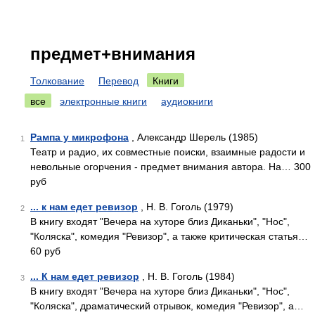
предмет+внимания
Толкование
Перевод
Книги
все
электронные книги
аудиокниги
Рампа у микрофона
, Александр Шерель (1985)
1
Театр и радио, их совместные поиски, взаимные радости и
невольные огорчения - предмет внимания автора. На… 300
руб
... к нам едет ревизор
, Н. В. Гоголь (1979)
2
В книгу входят "Вечера на хуторе близ Диканьки", "Нос",
"Коляска", комедия "Ревизор", а также критическая статья…
60 руб
... К нам едет ревизор
, Н. В. Гоголь (1984)
3
В книгу входят "Вечера на хуторе близ Диканьки", "Нос",
"Коляска", драматический отрывок, комедия "Ревизор", а…